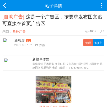
帖子详情

[自助广告]
这是一个广告区，按要求发布图文贴
可直接在首页广告区
来自：
商务广告
4657
0


新视界
Lv.
管理
关注楼主
2021-8-6 10:15:21 湖南
新视界传媒
影像摄制 艺术摄影 商业航拍 文印彩印 损毁旧照 上彩修复 系
统网络 软硬询解 电话（微信）：13875387715...
登录/注册后可看大图