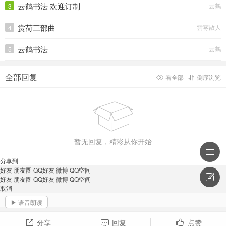
云鹤书法 欢迎订制
云鹤
3
赏荷三部曲
雲雾散人
4
云鹤书法
云鹤
5
全部回复
看全部
倒序浏览



暂无回复，精彩从你开始

分享到
好友
朋友圈
QQ好友
微博
QQ空间

好友
朋友圈
QQ好友
微博
QQ空间
取消
▶ 语音朗读
分享
回复
点赞


