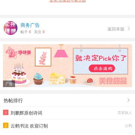
商务广告
返回本版

帖子
6
关注
0
广告
热帖排行
刘鹏辉原创诗词
雲雾散人
1
云鹤书法 欢迎订制
云鹤
2