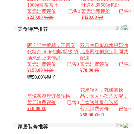
1000g散茶茶叶
叶送礼装500g包邮
暂无消费评价
已售0
暂无消费评价
已售0
¥
228.00
¥228
¥
420.00
¥0
更多
美食特产推荐
阿丘野生黄精，正宗安
双层生日蛋糕水果奶油
化特产 500g包邮 特级 煲
儿童网红创意定制同城
汤泡酒上乘佳品
配送
暂无消费评价
已售0
暂无消费评价
已售3
¥
158.00
¥168
¥
78.00
¥0
赠50.00%银子
花果轻乳，乳酸菌饮
简悦茶餐厅订餐转帖
品，大人小孩均爱喝，
暂无消费评价
已售0
自饮送礼最佳选择
¥
10.00
¥0
暂无消费评价
已售0
¥
58.00
¥600
更多
家居装修推荐