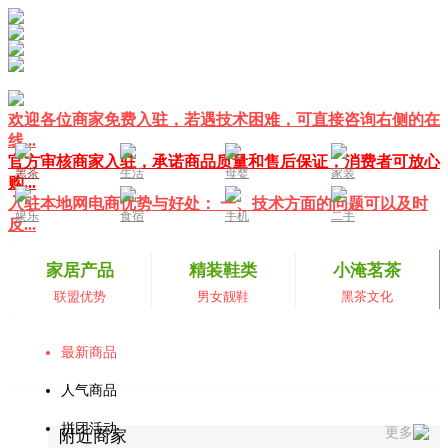
欢迎各位商家免费入驻，若遇技术困难，可直接咨询右侧的在
线...
官方审核商家入驻，承诺商品质量和售后保证，消费者可放心
黑茶
生活
母婴
家装
购...
入驻本地网电商优势与好处： 一、技术方面的问题可以及时
娱乐
食宿
手机
二手
反...
家居产品
精装鞋类
小淹茗茶
联盟优势
男女靓鞋
黑茶文化
最新商品
人气商品
拼团活动
更多
附近商家