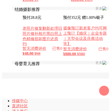
更多
结婚摄影推荐
预付28.8元
预付352元 赠1.00%银子
摄像预订新老客户均可网
老照片修复翻新处理旧
上预订【婚庆｜企业专题
照片修补相片黑白照上
｜大型会议及庆典活动
色精修损坏图片还原
PS
等】
暂无消费评价
已售0
暂无消费评价
已售0
¥
48.00
¥68
¥
880.00
¥980
更多
母婴育儿推荐
传媒中心
直进社区