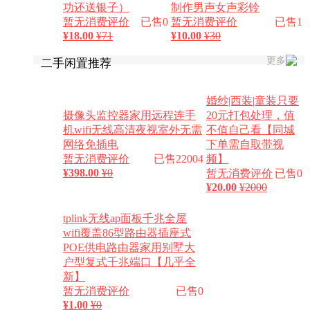
功还送银子）
制作男声女声彩铃
暂无消费评价
已售0
暂无消费评价
已售1
¥
18.00
¥71
¥
10.00
¥30
更多
二手闲置推荐
婚纱|西装|童装只要
摄像头监控器家用远程连手
20元打包处理，值
机wifi无线高清夜视室外无需
不值自己看【同城
网络免插电
下单需自取带视
暂无消费评价
已售22004
频】
¥
398.00
¥0
暂无消费评价
已售0
¥
20.00
¥2000
tplink无线ap面板千兆全屋
wifi覆盖86型路由器插座式
POE供电路由器家用别墅大
户型复式千兆端口【几乎全
新】
暂无消费评价
已售0
¥
1.00
¥0