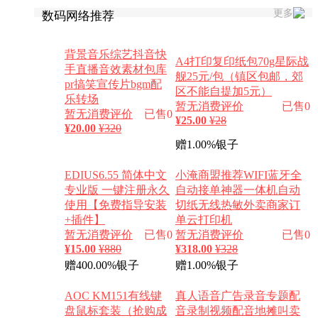
更多
数码网络推荐
背景音乐综艺抖音快
A4打印复印纸包70g星际战
手直播音效素材包库
舰25元/包（镇区包邮，郊
pr搞笑宣传片bgm配
区不能自提加5元）
乐转场
暂无消费评价
已售0
暂无消费评价
已售0
¥
25.00
¥28
¥
20.00
¥320
赠1.00%银子
EDIUS6.55 简体中文
小淹商盟推荐WIFI蓝牙全
专业版 一键注册永久
自动接单神器一体机自动
使用【免费指导安装
切纸无线热敏外卖商家订
+插件】
单云打印机
暂无消费评价
已售0
暂无消费评价
已售0
¥
15.00
¥880
¥
318.00
¥328
赠400.00%银子
赠1.00%银子
AOC KM151有线键
真人语音广告录音专题配
盘鼠标套装（抢购成
音录制视频配音地摊叫卖