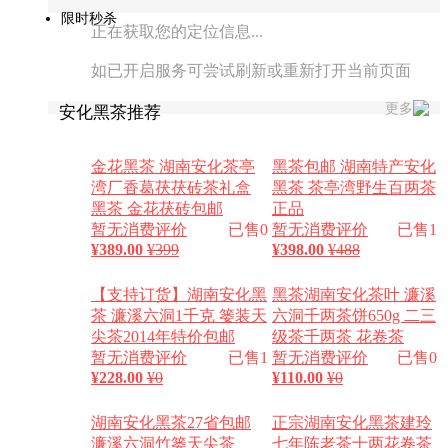
限时秒杀
正在获取您的定位信息...
如已开启服务可尝试刷新或重新打开当前页面
更多
安化黑茶推荐
金花黑茶 湖南安化茶亭
黑茶包邮 湖南特产安化
湾厂香葛茯茯砖茶礼盒
黑茶 茶亭湾野生百两茶
黑茶 金花茯砖包邮
正品
暂无消费评价
已售0
暂无消费评价
已售1
¥
389.00
¥399
¥
398.00
¥488
【支持订货】湖南安化黑
黑茶湖南安化茶叶 濂溪
茶 濂溪六洞1千克 篓装天
六洞千两茶饼650g 二三
尖茶2014年特价包邮
级茶千两茶 花卷茶
暂无消费评价
已售1
暂无消费评价
已售0
¥
228.00
¥0
¥
110.00
¥0
湖南安化黑茶27省包邮
正宗湖南安化黑茶建玲
濂溪六洞竹篓天尖茶
七年陈老茶十两花卷茶