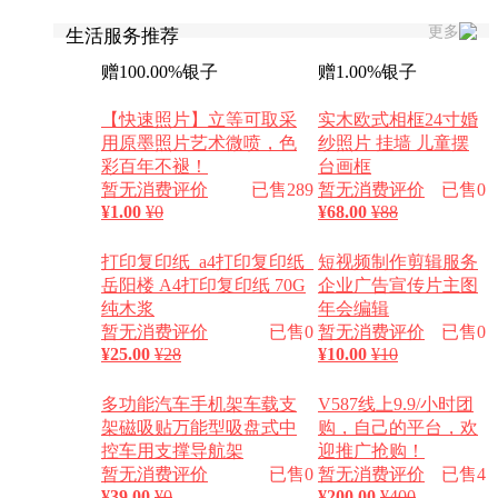
更多
生活服务推荐
赠100.00%银子
赠1.00%银子
【快速照片】立等可取采
实木欧式相框24寸婚
用原墨照片艺术微喷，色
纱照片 挂墙 儿童摆
彩百年不褪！
台画框
暂无消费评价
已售289
暂无消费评价
已售0
¥
1.00
¥0
¥
68.00
¥88
打印复印纸_a4打印复印纸_
短视频制作剪辑服务
岳阳楼 A4打印复印纸 70G
企业广告宣传片主图
纯木浆
年会编辑
暂无消费评价
已售0
暂无消费评价
已售0
¥
25.00
¥28
¥
10.00
¥10
多功能汽车手机架车载支
V587线上9.9/小时团
架磁吸贴万能型吸盘式中
购，自己的平台，欢
控车用支撑导航架
迎推广抢购！
暂无消费评价
已售0
暂无消费评价
已售4
¥
39.00
¥0
¥
200.00
¥400