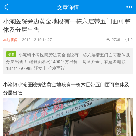
文章详情

小淹医院旁边黄金地段有一栋六层带五门面可整
体及分层出售
本地新闻
2016-12-19 14:07
2739
0


摘要
小淹镇小淹医院旁边黄金地段有一栋六层带五门面可整体及
分层出售！ 建筑面积约1400平方出售，两证齐全，有意者电联：
18711797988 汪女士 价格面议！
小淹镇小淹医院旁边黄金地段有一栋六层带五门面可整体及
分层出售！